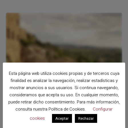
Esta página web utiliza cookies propias y de terceros cuya
finalidad es analizar la navegación, realizar estadísticas y
mostrar anuncios a sus usuarios. Si continua navegando,
consideramos que acepta su uso. En cualquier momento,
VIAJES A ITALIA
puede retirar dicho consentimiento. Para más información,
Visitar Italia en otoño: cultura, paisajes
consulta nuestra
Política de Cookies
.
Configurar
y sabores sin multitudes
cookies
Aceptar
Rechazar