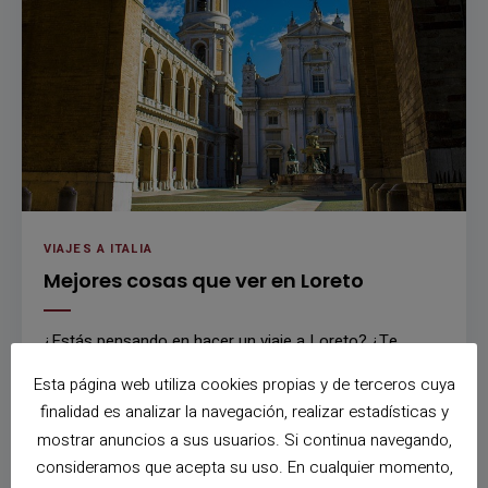
VIAJES A ITALIA
Mejores cosas que ver en Loreto
¿Estás pensando en hacer un viaje a Loreto? ¿Te
gustaría visitar la preciosa Basílica de la Santa Casa y
Esta página web utiliza cookies propias y de terceros cuya
sus encantadoras calles? ¿Cuáles son las mejores
finalidad es analizar la navegación, realizar estadísticas y
cosas que ver en …
mostrar anuncios a sus usuarios. Si continua navegando,
consideramos que acepta su uso. En cualquier momento,
LEER MÁS
0
0