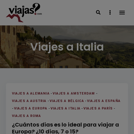
Search
Sidebar
VIAJAS BLOG
Viajes a Italia
VIAJES A ALEMANIA
-
VIAJES A AMSTERDAM
-
VIAJES A AUSTRIA
-
VIAJES A BÉLGICA
-
VIAJES A ESPAÑA
-
VIAJES A EUROPA
-
VIAJES A ITALIA
-
VIAJES A PARÍS
-
VIAJES A ROMA
¿Cuántos días es lo ideal para viajar a
Europa? ¿10 días, 7 o 15?