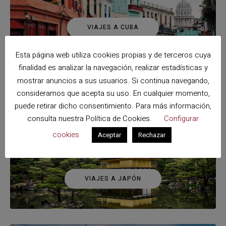
VIAJES A CUBA
Esta página web utiliza cookies propias y de terceros cuya
finalidad es analizar la navegación, realizar estadísticas y
mostrar anuncios a sus usuarios. Si continua navegando,
consideramos que acepta su uso. En cualquier momento,
VIAJES A ESPAÑA
puede retirar dicho consentimiento. Para más información,
consulta nuestra
Política de Cookies
.
Configurar
cookies
Aceptar
Rechazar
VIAJES A JAPÓN