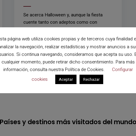
Se acerca Halloween y, aunque la fiesta
cuente tanto con adeptos como con
detractores, es imposible negar que el
gusanillo por lo misterioso, lo
sta página web utiliza cookies propias y de terceros cuya finalidad 
fantasmagórico y lo oscuro crece en …
analizar la navegación, realizar estadísticas y mostrar anuncios a su
suarios. Si continua navegando, consideramos que acepta su uso. 
LEER MÁS
0
0
cualquier momento, puede retirar dicho consentimiento. Para más
información, consulta nuestra
Política de Cookies
.
Configurar
cookies
Aceptar
Rechazar
Países y destinos más visitados del mund