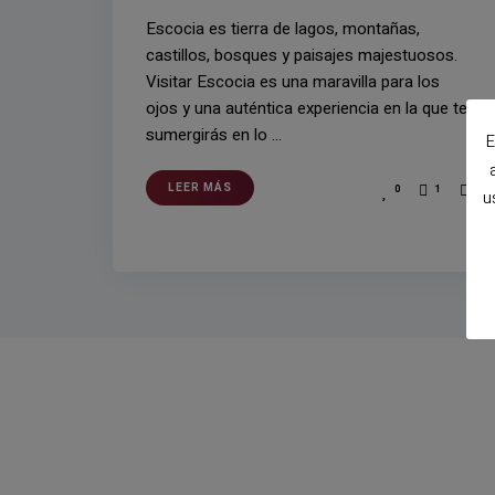
Escocia es tierra de lagos, montañas,
castillos, bosques y paisajes majestuosos.
Visitar Escocia es una maravilla para los
ojos y una auténtica experiencia en la que te
sumergirás en lo …
E
LEER MÁS
0
1
u