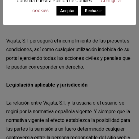
consulta nuestra
Política de Cookies
.
Configurar
presentes Condiciones Generales de Uso.
cookies
Aceptar
Rechazar
Generalidades
Viajata, S.l. perseguirá el incumplimiento de las presentes
condiciones, así como cualquier utilización indebida de su
portal ejerciendo todas las acciones civiles y penales que
le puedan corresponder en derecho.
Legislación aplicable y jurisdicción
La relación entre Viajata, S.l., y la usuaria o el usuario se
regirá por la normativa española vigente. Y siempre que la
normativa vigente al efecto establezca la posibilidad para
las partes la sumisión a un fuero determinado cualquier
controversia entre la persona responsable del sitio web y