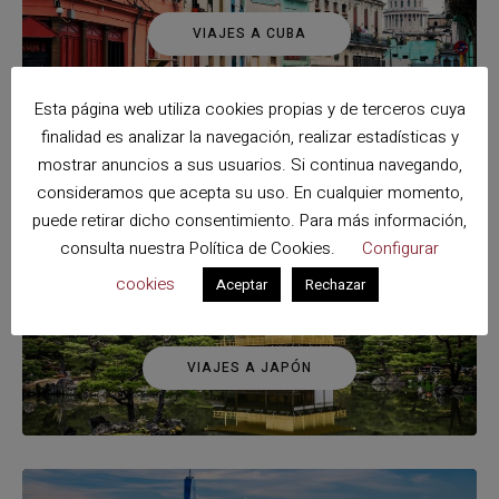
VIAJES A CUBA
Esta página web utiliza cookies propias y de terceros cuya
finalidad es analizar la navegación, realizar estadísticas y
mostrar anuncios a sus usuarios. Si continua navegando,
consideramos que acepta su uso. En cualquier momento,
VIAJES A ESPAÑA
puede retirar dicho consentimiento. Para más información,
consulta nuestra
Política de Cookies
.
Configurar
cookies
Aceptar
Rechazar
VIAJES A JAPÓN