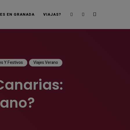
Search
Sidebar
JES EN GRANADA
VIAJAS?
es Y Festivos
Viajes Verano
Canarias:
erano?