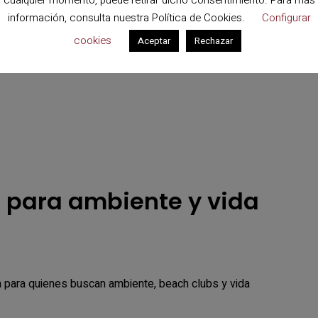
cualquier momento, puede retirar dicho consentimiento. Para más
zamientos.
información, consulta nuestra
Política de Cookies
.
Configurar
cookies
Aceptar
Rechazar
enemos a Mallorca:
la para ambiente y vida
 para quienes buscan ambiente, beach clubs y vida