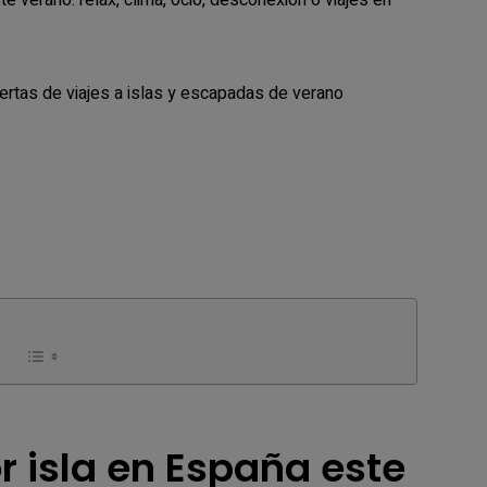
 verano: relax, clima, ocio, desconexión o viajes en
rtas de viajes a islas y escapadas de verano
r isla en España este