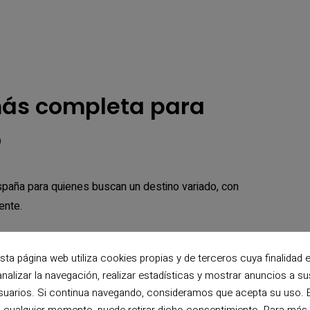
 más completa para
o
spaña para quienes buscan un destino variado, con
ente.
 de montaña, zonas tranquilas y ciudades con mucho
sta página web utiliza cookies propias y de terceros cuya finalidad 
as como para grupos de amigos o familias.
analizar la navegación, realizar estadísticas y mostrar anuncios a su
suarios. Si continua navegando, consideramos que acepta su uso. 
o con actividades culturales, excursiones y vida