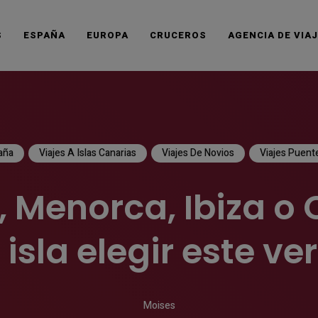
S
ESPAÑA
EUROPA
CRUCEROS
AGENCIA DE VIA
aña
Viajes A Islas Canarias
Viajes De Novios
Viajes Puent
, Menorca, Ibiza o 
isla elegir este v
Moises