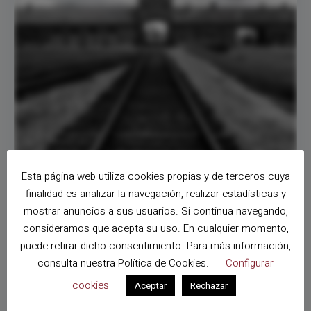
Esta página web utiliza cookies propias y de terceros cuya
finalidad es analizar la navegación, realizar estadísticas y
VIAJES A POLONIA
mostrar anuncios a sus usuarios. Si continua navegando,
Cracovia y el turismo de la memoria
consideramos que acepta su uso. En cualquier momento,
puede retirar dicho consentimiento. Para más información,
El llamado turismo de memoria es aquel que nos lleva a
consulta nuestra
Política de Cookies
.
Configurar
visitar lugares donde el horror hizo mella en algún
cookies
Aceptar
Rechazar
momento de la historia. También llamado Dark
Tourism se centra en …