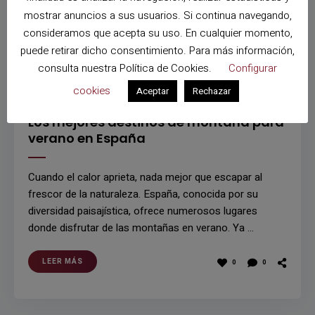
mostrar anuncios a sus usuarios. Si continua navegando,
consideramos que acepta su uso. En cualquier momento,
puede retirar dicho consentimiento. Para más información,
consulta nuestra
Política de Cookies
.
Configurar
cookies
Aceptar
Rechazar
VIAJES A ESPAÑA
Los mejores destinos de montaña para
verano en España
Cuando el calor aprieta, nada mejor que escapar al
frescor de la naturaleza. España, conocida por su
diversidad paisajística, ofrece numerosos lugares
donde disfrutar de las montañas en verano. Ya …
LEER MÁS
0
0