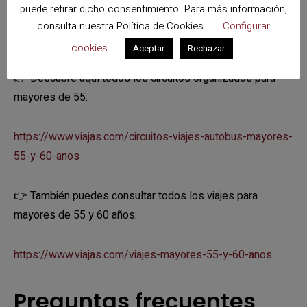
puede retirar dicho consentimiento. Para más información,
España y Europa con hoteles, excursiones, guía
consulta nuestra
Política de Cookies
.
Configurar
acompañante y opciones con pensión completa.
cookies
Aceptar
Rechazar
👉 Descubre aquí todos los circuitos organizados para
mayores de 55:
https://www.viajas.com/circuitos-viajes-autobus-mayores-
55-y-60-anos
👉 También puedes consultar todos los viajes para
mayores de 55 y 60 años:
https://www.viajas.com/viajes-mayores-55-y-60-anos
Preguntas frecuentes