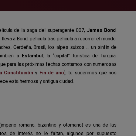
elícula de la saga del superagente 007,
James Bond
.
 lleva a Bond, película tras película a recorrer el mundo.
dres, Cerdeña, Brasil, los alpes suizos … un sinfín de
también a
Estambul
, la “capital” turística de Turquía.
 que para las próximas fechas contamos con numerosas
a Constitución
y
Fin de año
), te sugerimos que nos
ce esta hermosa y antigua ciudad.
 (imperio romano, bizantino y otomano) es una de las
os de interés no le faltan, algunos por supuesto