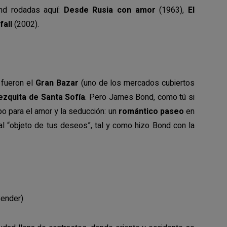
nd rodadas aquí:
Desde Rusia con amor
(1963),
El
fall
(2002).
 fueron el
Gran Bazar
(uno de los mercados cubiertos
zquita de Santa Sofía
. Pero James Bond, como tú si
po para el amor y la seducción: un
romántico paseo
en
 al “objeto de tus deseos”, tal y como hizo Bond con la
nder)