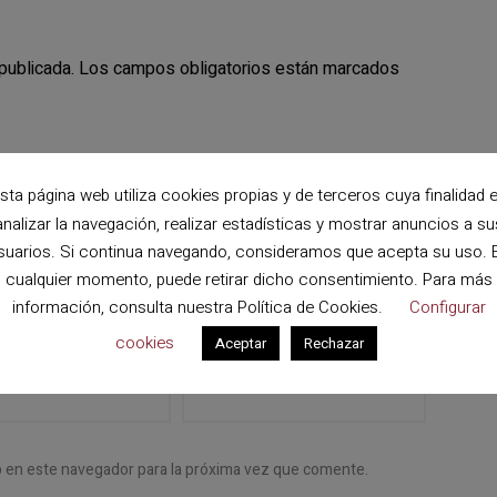
publicada.
Los campos obligatorios están marcados
sta página web utiliza cookies propias y de terceros cuya finalidad 
analizar la navegación, realizar estadísticas y mostrar anuncios a su
suarios. Si continua navegando, consideramos que acepta su uso. 
cualquier momento, puede retirar dicho consentimiento. Para más
información, consulta nuestra
Política de Cookies
.
Configurar
cookies
Aceptar
Rechazar
ectrónico
*
Web
b en este navegador para la próxima vez que comente.