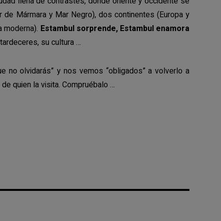
udad llena de contrastes, donde oriente y occidente se
r de Mármara y Mar Negro), dos continentes (Europa y
 la moderna).
Estambul sorprende, Estambul enamora
ardeceres, su cultura …
que no olvidarás” y nos vemos “obligados” a volverlo a
de quien la visita. Compruébalo …