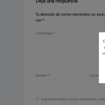
Deja una respuesta
Tu dirección de correo electrónico no será 
con
*
Comentario
*
E
u
Nombre
*
Correo el
Guarda mi nombre, correo electrónico y we