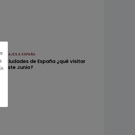
es
VIAJES A ESPAÑA
s
Ciudades de España ¿qué visitar
este Junio?
En