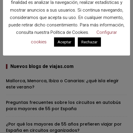
finalidad es analizar la navegación, realizar estadísticas y
mostrar anuncios a sus usuarios. Si continua navegando,
consideramos que acepta su uso. En cualquier momento,
puede retirar dicho consentimiento. Para más información,
consulta nuestra
Política de Cookies
.
Configurar
cookies
Aceptar
Rechazar
Nuevos blogs de viajas.com
Mallorca, Menorca, Ibiza o Canarias: ¿qué isla elegir
este verano?
Preguntas frecuentes sobre los circuitos en autobús
para mayores de 55 por España
¿Por qué los mayores de 55 años prefieren viajar por
España en circuitos organizados?