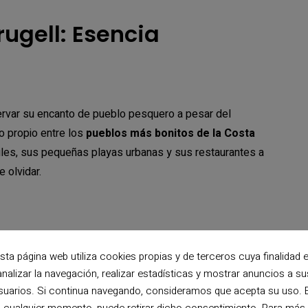
rugell: Esencia
ervar su encanto de pueblo pesquero a pesar del
ho propio entre los
pueblos más bonitos de la Costa
ules, sus pequeñas playas urbanas y sus restaurantes a
e olvidar.
conecta con Llafranc
sta página web utiliza cookies propias y de terceros cuya finalidad 
analizar la navegación, realizar estadísticas y mostrar anuncios a su
lebran cada primer sábado de julio
suarios. Si continua navegando, consideramos que acepta su uso. 
escado fresco y “suquet de peix”