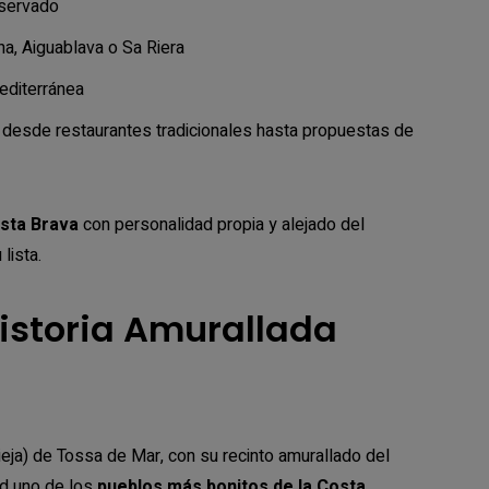
nservado
a, Aiguablava o Sa Riera
editerránea
 desde restaurantes tradicionales hasta propuestas de
osta Brava
con personalidad propia y alejado del
lista.
Historia Amurallada
vieja) de Tossa de Mar, con su recinto amurallado del
dad uno de los
pueblos más bonitos de la Costa