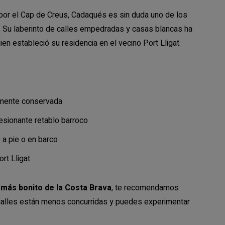
por el Cap de Creus, Cadaqués es sin duda uno de los
. Su laberinto de calles empedradas y casas blancas ha
ien estableció su residencia en el vecino Port Lligat.
amente conservada
esionante retablo barroco
a pie o en barco
rt Lligat
 más bonito de la Costa Brava
, te recomendamos
s calles están menos concurridas y puedes experimentar