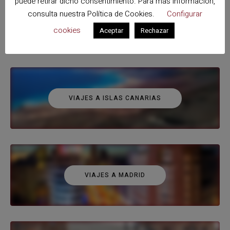
puede retirar dicho consentimiento. Para más información,
consulta nuestra
Política de Cookies
.
Configurar
VIAJES A ESPAÑA
cookies
Aceptar
Rechazar
VIAJES A ISLAS CANARIAS
VIAJES A MADRID