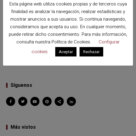
Esta página web utiliza cookies propias y de terceros cuya
¿Por qué los mayores de 55 años prefieren viajar por
finalidad es analizar la navegación, realizar estadísticas y
España en circuitos organizados?
mostrar anuncios a sus usuarios. Si continua navegando,
consideramos que acepta su uso. En cualquier momento,
¿Cómo elegir el mejor circuito en autobús por España
puede retirar dicho consentimiento. Para más información,
este verano? (con respuestas reales)
consulta nuestra
Política de Cookies
.
Configurar
cookies
Aceptar
Rechazar
¿Cómo elegir el mejor circuito en autobús por España
este verano?
Síguenos
Más vistos