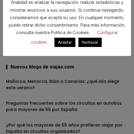
finalidad es analizar la navegación, realizar estadísticas y
mostrar anuncios a sus usuarios. Si continua navegando,
consideramos que acepta su uso. En cualquier momento,
puede retirar dicho consentimiento. Para más información,
consulta nuestra
Política de Cookies
.
Configurar
cookies
Aceptar
Rechazar
Nuevos blogs de viajas.com
Mallorca, Menorca, Ibiza o Canarias: ¿qué isla elegir
este verano?
Preguntas frecuentes sobre los circuitos en autobús
para mayores de 55 por España
¿Por qué los mayores de 55 años prefieren viajar por
España en circuitos organizados?