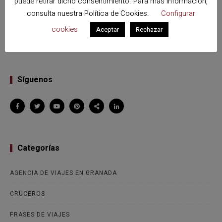
puede retirar dicho consentimiento. Para más información,
consulta nuestra
Política de Cookies
.
Configurar
VIAJES A SEVILLA
cookies
Aceptar
Rechazar
Síguenos
Categorías
AGENCIA DE VIAJES EN GRANADA
CRUCEROS
FRASES DE VIAJES