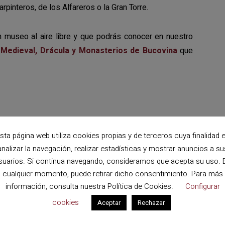
rpinteros, de los Alfareros o la Gran Torre.
 museo al aire libre y que podrás conocer en nuestro
a Medieval, Drácula y Monasterios de Bucovina
que
sta página web utiliza cookies propias y de terceros cuya finalidad 
analizar la navegación, realizar estadísticas y mostrar anuncios a su
suarios. Si continua navegando, consideramos que acepta su uso. 
cualquier momento, puede retirar dicho consentimiento. Para más
información, consulta nuestra
Política de Cookies
.
Configurar
cookies
Aceptar
Rechazar
publicada.
Los campos obligatorios están marcados