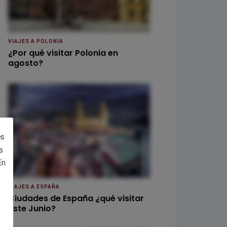
VIAJES A POLONIA
¿Por qué visitar Polonia en
agosto?
es
s
En
VIAJES A ESPAÑA
Ciudades de España ¿qué visitar
este Junio?