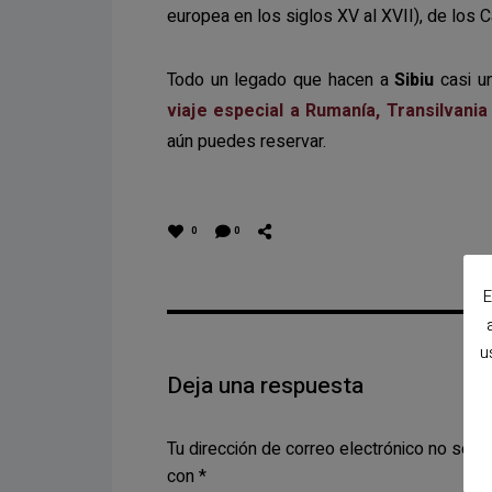
europea en los siglos XV al XVII), de los Ca
Todo un legado que hacen a
Sibiu
casi un
viaje especial a Rumanía, Transilvani
aún puedes reservar.
0
0
E
u
Deja una respuesta
Tu dirección de correo electrónico no será 
con
*