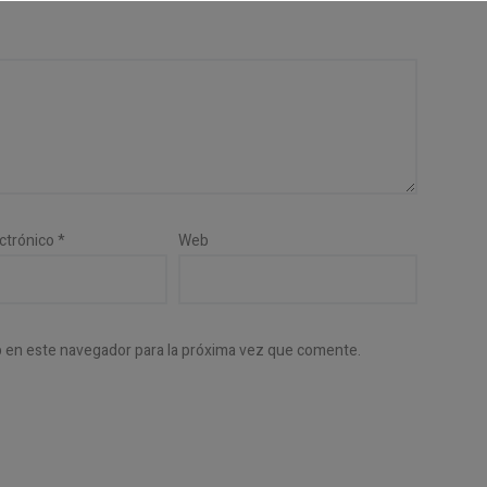
ectrónico
*
Web
b en este navegador para la próxima vez que comente.