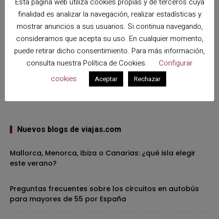
Esta página web utiliza cookies propias y de terceros cuya
finalidad es analizar la navegación, realizar estadísticas y
mostrar anuncios a sus usuarios. Si continua navegando,
consideramos que acepta su uso. En cualquier momento,
puede retirar dicho consentimiento. Para más información,
consulta nuestra
Política de Cookies
.
Configurar
cookies
Aceptar
Rechazar
Nuevos blogs de viajas.com
Mallorca, Menorca, Ibiza o Canarias: ¿qué isla elegir
este verano?
Preguntas frecuentes sobre los circuitos en autobús
para mayores de 55 por España