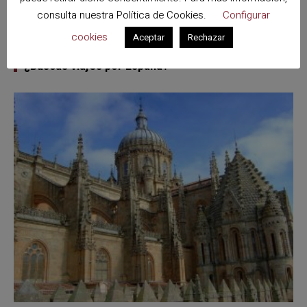
Search
Sear
consulta nuestra
Política de Cookies
.
Configurar
for:
cookies
Aceptar
Rechazar
¿Buscas viajes por España?