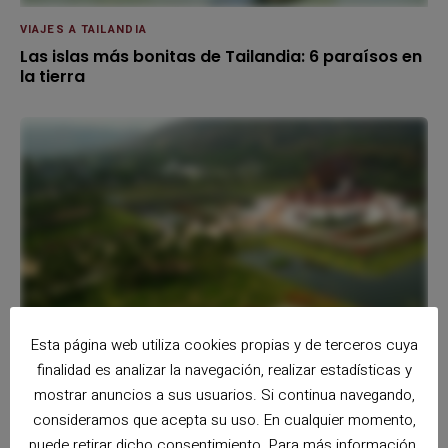
VIAJES A TAILANDIA
Las islas más bonitas de Tailandia: 6 paraísos en
la tierra
Esta página web utiliza cookies propias y de terceros cuya
VIAJES A TAILANDIA
Descubre el norte de Tailandia
finalidad es analizar la navegación, realizar estadísticas y
mostrar anuncios a sus usuarios. Si continua navegando,
consideramos que acepta su uso. En cualquier momento,
puede retirar dicho consentimiento. Para más información,