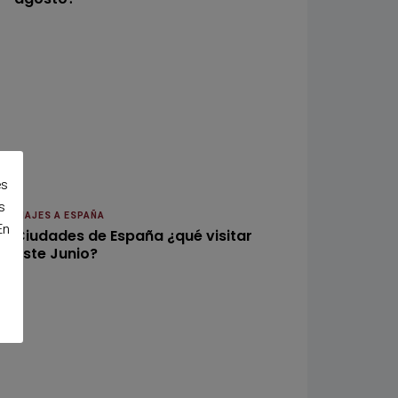
es
s
VIAJES A ESPAÑA
En
Ciudades de España ¿qué visitar
este Junio?