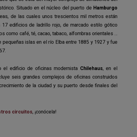
tórico. Situado en el núcleo del puerto de
Hamburgo
eas, de las cuales unos trescientos mil metros están
7 edificios de ladrillo rojo, de marcado estilo gótico
s como café, té, cacao, tabaco, alfombras orientales …
e pequeñas islas en el río Elba entre 1885 y 1927 y fue
67.
 el edificio de oficinas modernista
Chilehaus
, en el
cluye seis grandes complejos de oficinas construidos
crecimiento de la ciudad y su puerto desde finales del
tros circuitos
, ¡conócela!