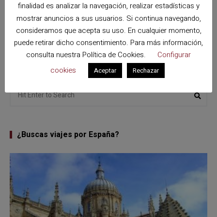
finalidad es analizar la navegación, realizar estadísticas y
mostrar anuncios a sus usuarios. Si continua navegando,
VIAJES A ALEMANIA
consideramos que acepta su uso. En cualquier momento,
Hamburgo: nuevos lugares Patrimonio de la
puede retirar dicho consentimiento. Para más información,
Humanidad
consulta nuestra
Política de Cookies
.
Configurar
cookies
Aceptar
Rechazar
Search
Sear
for:
¿Buscas viajes por España?