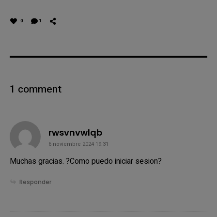
0
1
1 comment
says:
rwsvnvwlqb
6 noviembre 2024 19:31
Muchas gracias. ?Como puedo iniciar sesion?
Responder