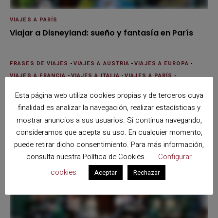
VIAJES A PARÍS
Viajar a Disneyland: sueño y fantasía en París
FRASES DE VIAJES
-
VIAJES A AUSTRIA
-
VIAJES A EUROPA
-
VIAJES A FRANCIA
-
VIAJES A ITALIA
-
VIAJES A PARÍS
-
VIAJES A VENECIA
Esta página web utiliza cookies propias y de terceros cuya
La primavera en París, Viena y Venecia: vívela en
finalidad es analizar la navegación, realizar estadísticas y
7 días
mostrar anuncios a sus usuarios. Si continua navegando,
consideramos que acepta su uso. En cualquier momento,
puede retirar dicho consentimiento. Para más información,
consulta nuestra
Política de Cookies
.
Configurar
cookies
Aceptar
Rechazar