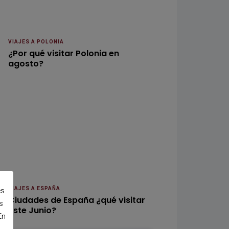
VIAJES A POLONIA
¿Por qué visitar Polonia en
agosto?
es
VIAJES A ESPAÑA
Ciudades de España ¿qué visitar
s
este Junio?
En