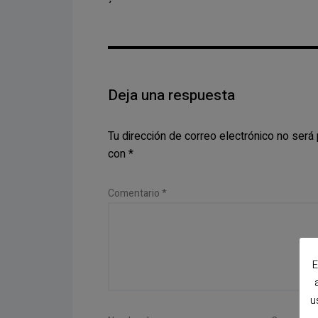
Deja una respuesta
Tu dirección de correo electrónico no será 
con
*
Comentario
*
E
u